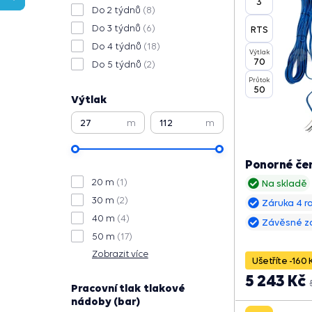
3"
Do 2 týdnů
(8)
Do 3 týdnů
(6)
RTS
Do 4 týdnů
(18)
Výtlak
70
Do 5 týdnů
(2)
Průtok
50
Výtlak
m
m
Ponorné čer
20 m
(1)
Na skladě
30 m
(2)
Záruka 4 r
40 m
(4)
Závěsné z
50 m
(17)
Zobrazit více
Ušetříte -160 
5 243 Kč
Pracovní tlak tlakové
nádoby (bar)