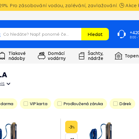
9%. Pro zásobování vodou, zalévání, zavlažování. 🕒 Akce k
+420
Hledat
8:00 -
Tlakové
Domácí
Šachty,
Topen
nádoby
vodárny
nádrže
LA
is
is
zdarma
VIP karta
Prodloužená záruka
Dárek
-3
%