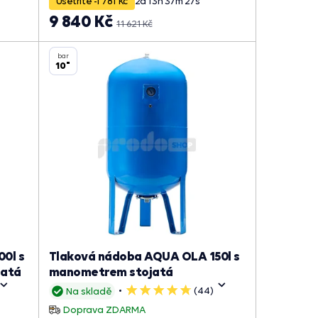
Ušetříte -1 781 Kč
2
d
13
h
37
m
26
s
9 840 Kč
11 621 Kč
bar
10"
0l s
Tlaková nádoba AQUA OLA 150l s
jatá
manometrem stojatá
(44)
Na skladě
5
hvězdiček
Doprava ZDARMA