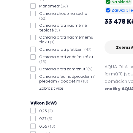
Na skladě
Manometr
(36)
Záruka 5 le
Ochrana chodu na sucho
(52)
33 478 K
Ochrana proti nadměrné
teplotě
(5)
Ochrana proti nadměrnému
tlaku
(1)
Zobrazit
Ochrana proti přetížení
(47)
Ochrana proti vodnímu rázu
(18)
AQUA OLA n
Ochrana proti zamrznutí
(5)
farmářů jso
Ochrana před nadproudem /
přepětím / podpětím
(18)
domácích vo
Zobrazit více
značky AQUA 
Výkon (kW)
0,25
(2)
0,37
(3)
0,55
(18)