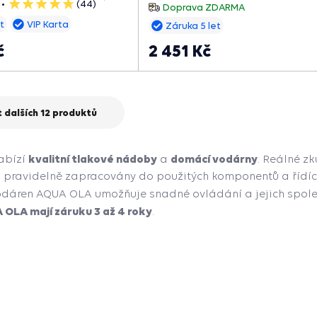
hvězdiček
(44)
5
Doprava ZDARMA
hvězdiček
t
VIP Karta
Záruka 5 let
č
2 451 Kč
stra
Předcho
 dalších 12 produktů
kvalitní tlakové nádoby
domácí vodárny
abízí
a
. Reálné z
u pravidelně zapracovány do použitých komponentů a řídíc
dáren AQUA OLA umožňuje snadné ovládání a jejich spolehl
OLA mají záruku 3 až 4 roky
.