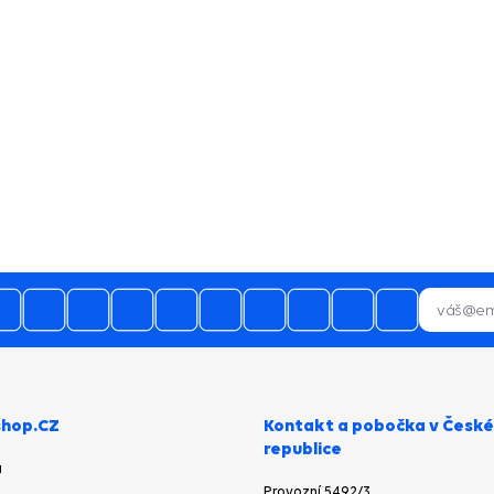
03.08.2026
28.07.2026
 mnoho naprosto spokojen a budu
Bezproblémová komunikace, rychlé
vás doporučovat ostatním.
vyřešení drobného problému.