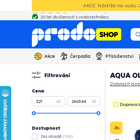
AKCE: Nádrže na vodu -2
20 let zkušeností s vodotechnikou
Akce
Čerpadla
Příslušenství
AQUA O
Filtrování
Zobrazit pop
Cena
Zobrazit pop
Kč
Kč
Doprava 
Dostupnost
-3
%
Na skladě
(106)