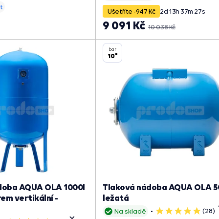
t
Ušetříte -947 Kč
2
d
13
h
37
m
26
s
9 091 Kč
10 038 Kč
bar
10"
doba AQUA OLA 1000l
Tlaková nádoba AQUA OLA 50
m vertikální -
ležatá
(28)
Na skladě
5