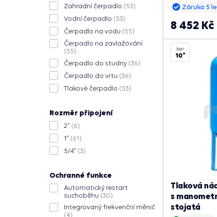
Zahradní čerpadlo
(53)
Záruka 5 le
Vodní čerpadlo
(53)
8 452 Kč
Čerpadlo na vodu
(55)
Čerpadlo na zavlažování
bar
(55)
10"
Čerpadlo do studny
(36)
Čerpadlo do vrtu
(36)
Tlakové čerpadlo
(53)
Rozměr připojení
2"
(6)
1"
(61)
5/4"
(3)
Ochranné funkce
Tlaková ná
Automatický restart
s manometre
suchoběhu
(30)
stojatá
Integrovaný frekvenční měnič
(4)