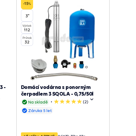
-15
%
3"
Výtlak
112
Průtok
32
3 -
Domácí vodárna s ponorným
čerpadlem 3 SQOLA - 0,75/50l
(2)
Na skladě
5
hvězdiček
Záruka 5 let