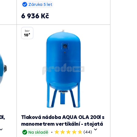
Záruka 5 let
6 936 Kč
bar
10"
l,
Tlaková nádoba AQUA OLA 200l s
manometrem vertikální - stojatá
(44)
Na skladě
5