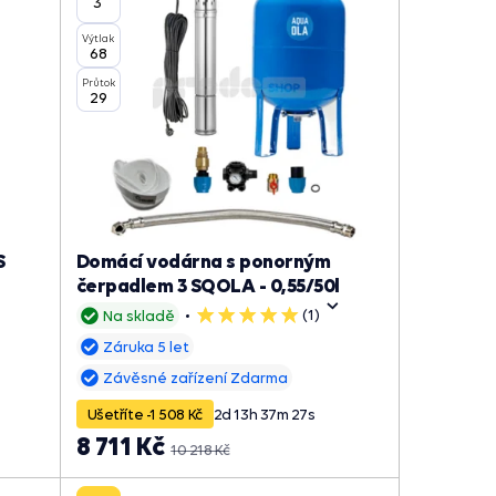
3"
Výtlak
68
Průtok
29
S
Domácí vodárna s ponorným
čerpadlem 3 SQOLA - 0,55/50l
(1)
Na skladě
5
hvězdiček
Záruka 5 let
Závěsné zařízení Zdarma
Ušetříte -1 508 Kč
2
d
13
h
37
m
26
s
8 711 Kč
10 218 Kč