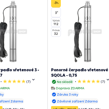
-3
%
3"
Výtlak
112
Průtok
32
padlo vřetenové 3 -
Ponorné čerpadlo vřetenové 
37
SQOLA - 0,75
(7)
(7)
Na skladě
5
5
hvězdiček
hvězdiček
DARMA
Doprava ZDARMA
oky
Záruka 3 roky
ařízení Zdarma
Závěsné zařízení Zdarma