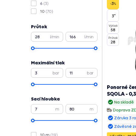
6
(3)
-3
%
10
(70)
3"
Průtok
Výtlak
58
l/min
l/min
Průtok
28
Maximální tlak
bar
bar
Ponorné čer
SQOLA - 0,
Sací hloubka
Na skladě
m
m
Doprava Z
Záruka 3 r
Závěsné z
10 m
(19)