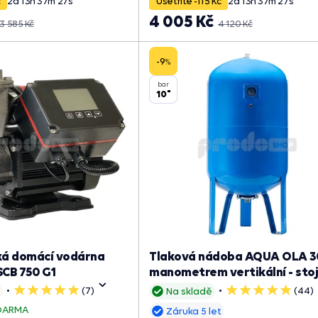
č
2
d
13
h
37
m
26
s
Ušetříte -115 Kč
2
d
13
h
37
m
26
s
4 005 Kč
3 585 Kč
4 120 Kč
-9
%
bar
10"
á domácí vodárna
Tlaková nádoba AQUA OLA 30
CB 750 G1
manometrem vertikální - sto
(7)
(44)
Na skladě
5
5
hvězdiček
hvězdiček
DARMA
Záruka 5 let