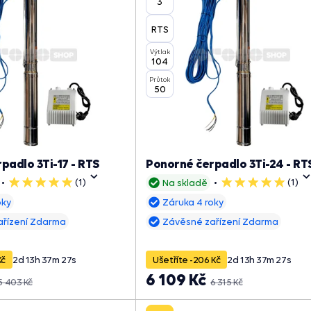
3"
RTS
Výtlak
104
Průtok
50
padlo 3Ti-17 - RTS
Ponorné čerpadlo 3Ti-24 - RT
(1)
(1)
Na skladě
5
5
hvězdiček
hvězdiček
oky
Záruka 4 roky
ařízení Zdarma
Závěsné zařízení Zdarma
Kč
2
d
13
h
37
m
26
s
Ušetříte -206 Kč
2
d
13
h
37
m
26
s
6 109 Kč
5 403 Kč
6 315 Kč