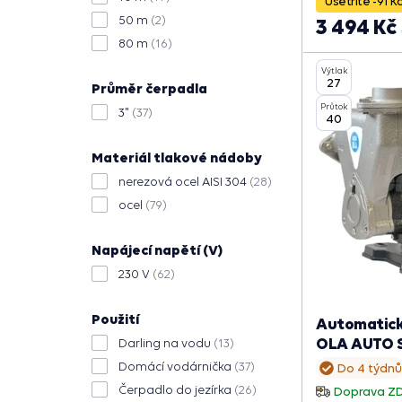
Ušetříte -91 K
50 m
(2)
3 494 Kč
80 m
(16)
Výtlak
27
Průměr čerpadla
Průtok
3"
(37)
40
Materiál tlakové nádoby
nerezová ocel AISI 304
(28)
ocel
(79)
Napájecí napětí (V)
230 V
(62)
Použití
Automatick
OLA AUTO S
Darling na vodu
(13)
Domácí vodárnička
(37)
Do 4 týdnů
Čerpadlo do jezírka
(26)
Doprava Z