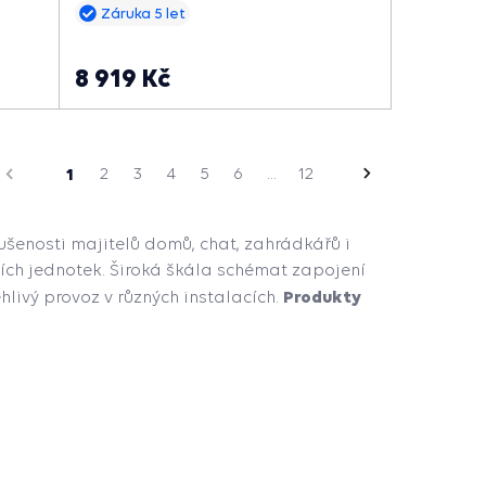
hvězdiček
Záruka 5 let
8 919 Kč
na
zí
1
2
3
4
5
6
...
12
Následující
strana
kušenosti majitelů domů, chat, zahrádkářů i
ích jednotek. Široká škála schémat zapojení
Produkty
ivý provoz v různých instalacích.