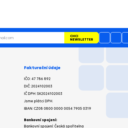
CHCI
NEWSLETTER
Fakturační údaje
IČO:
47 786 892
DIČ:
2024102003
IČ DPH: SK2024102003
Jsme plátci DPH.
IBAN:
CZ08 0800 0000 0054 7905 0319
Bankovní spojení:
Bankovní spojení: Česká spořitelna