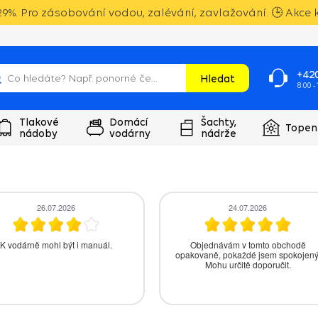
9%. Pro zásobování vodou, zalévání, zavlažování. 🕒 Akce k
+420
Hledat
8:00 -
Tlakové
Domácí
Šachty,
Topen
nádoby
vodárny
nádrže
26.07.2026
24.07.2026
K vodárně mohl být i manuál.
Objednávám v tomto obchodě
opakovaně, pokaždé jsem spokojený
Mohu určitě doporučit.