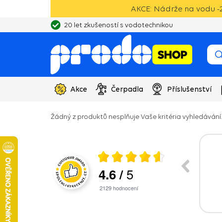
AKCE: Nádrže na vodu -2
20 let zkušeností s vodotechnikou
Akce
Čerpadla
Příslušenství
Žádný z produktů nesplňuje Vaše kritéria vyhledávání.
026
27.07.2026
5
4.6
/
nikace, rychlé
vše v pořádku, cena i doručení
ho problému.
2129
hodnocení