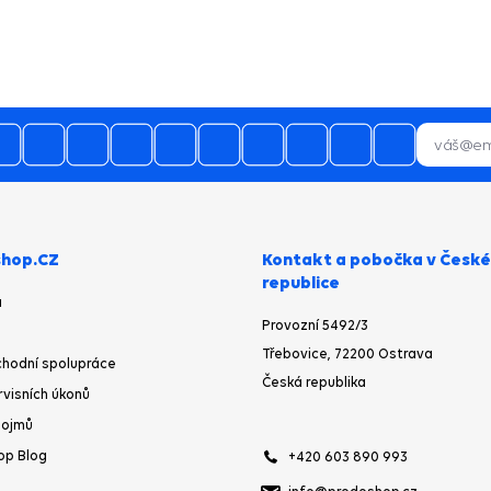
hop.CZ
Kontakt a pobočka v České
republice
a
Provozní 5492/3
Třebovice, 72200 Ostrava
hodní spolupráce
Česká republika
rvisních úkonů
pojmů
op Blog
+420 603 890 993