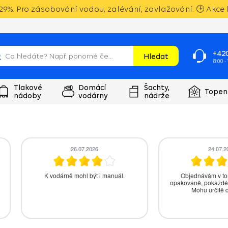
9%. Pro zásobování vodou, zalévání, zavlažování. 🕒 Akce k
+420
Hledat
8:00 -
Tlakové
Domácí
Šachty,
Topen
nádoby
vodárny
nádrže
26.07.2026
24.07.2026
K vodárně mohl být i manuál.
Objednávám v tomto obchodě
opakovaně, pokaždé jsem spokojený
Mohu určitě doporučit.