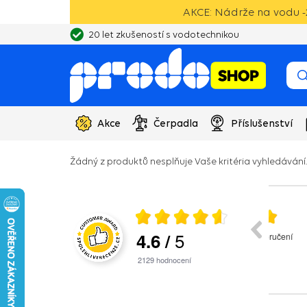
AKCE: Nádrže na vodu -2
20 let zkušeností s vodotechnikou
Akce
Čerpadla
Příslušenství
Žádný z produktů nesplňuje Vaše kritéria vyhledávání.
026
27.07.2026
5
4.6
/
nikace, rychlé
vše v pořádku, cena i doručení
ho problému.
2129
hodnocení