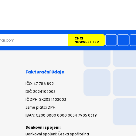
CHCI
NEWSLETTER
Fakturační údaje
IČO:
47 786 892
DIČ:
2024102003
IČ DPH: SK2024102003
Jsme plátci DPH.
IBAN:
CZ08 0800 0000 0054 7905 0319
Bankovní spojení:
Bankovní spojení: Česká spořitelna