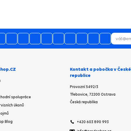
hop.CZ
Kontakt a pobočka v České
republice
a
Provozní 5492/3
Třebovice, 72200 Ostrava
hodní spolupráce
Česká republika
rvisních úkonů
pojmů
op Blog
+420 603 890 993