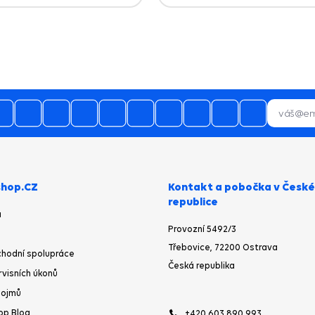
hop.CZ
Kontakt a pobočka v České
republice
a
Provozní 5492/3
Třebovice, 72200 Ostrava
hodní spolupráce
Česká republika
rvisních úkonů
pojmů
op Blog
+420 603 890 993