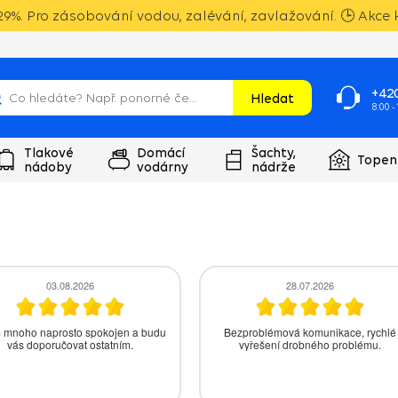
9%. Pro zásobování vodou, zalévání, zavlažování. 🕒 Akce k
+420
Hledat
8:00 -
Tlakové
Domácí
Šachty,
Topen
nádoby
vodárny
nádrže
27.07.2026
26.07.2026
vše v pořádku, cena i doručení
K vodárně mohl být i manuál.