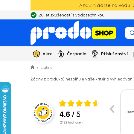
AKCE: Nádrže na vodu -2
20 let zkušeností s vodotechnikou
Akce
Čerpadla
Příslušenství
Liatina
Žádný z produktů nesplňuje Vaše kritéria vyhledávání.
026
28.07.2026
5
4.6
/
 spokojen a budu
Bezproblémová komunikace, rychlé
t ostatním.
vyřešení drobného problému.
2129
hodnocení