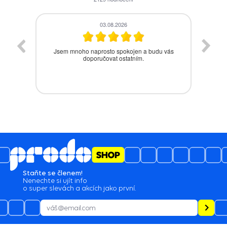
03.08.2026
Jsem mnoho naprosto spokojen a budu vás
Be
doporučovat ostatním.
Staňte se členem!
Nenechte si ujít info
o super slevách a akcích jako první.