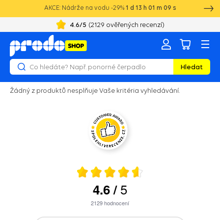
AKCE: Nádrže na vodu -29%
1
d
13
h
01
m
09
s
4.6
/5
(
2129
ověřených recenzí)
Hledat
Žádný z produktů nesplňuje Vaše kritéria vyhledávání.
5
4.6
/
2129
hodnocení