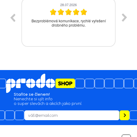
28.07.2026
vás
Bezproblémová komunikace, rychlé vyřešení
drobného problému.
Staňte se členem!
Nenechte si ujít info
o super slevách a akcích jako první.