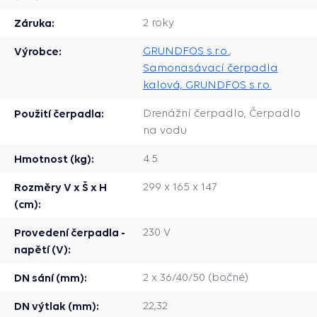
Záruka:
2 roky
Výrobce:
GRUNDFOS s.r.o.
,
Samonasávací čerpadla
kalová, GRUNDFOS s.r.o.
Použití čerpadla:
Drenážní čerpadlo, Čerpadlo
na vodu
Hmotnost (kg):
4.5
Rozměry V x Š x H
299 x 165 x 147
(cm):
Provedení čerpadla -
230 V
napětí (V):
DN sání (mm):
2 x 36/40/50 (bočné)
DN výtlak (mm):
22,32