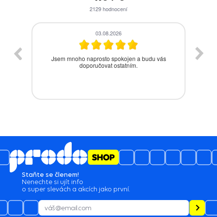
2129
hodnocení
28.07.2026
s
Bezproblémová komunikace, rychlé vyřešení
drobného problému.
Staňte se členem!
Nenechte si ujít info
o super slevách a akcích jako první.