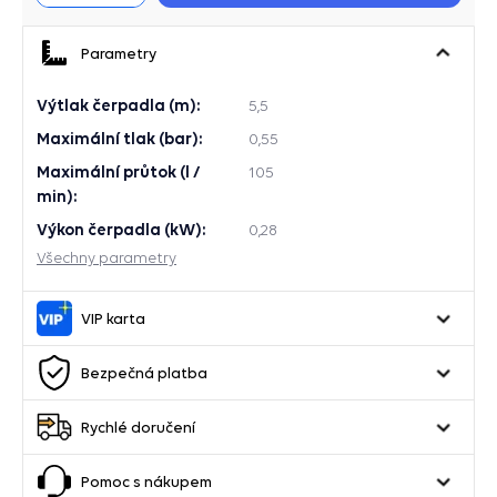
Parametry
Výtlak čerpadla (m):
5,5
Maximální tlak (bar):
0,55
Maximální průtok (l /
105
min):
Výkon čerpadla (kW):
0,28
Všechny parametry
VIP karta
Bezpečná platba
Rychlé doručení
Pomoc s nákupem