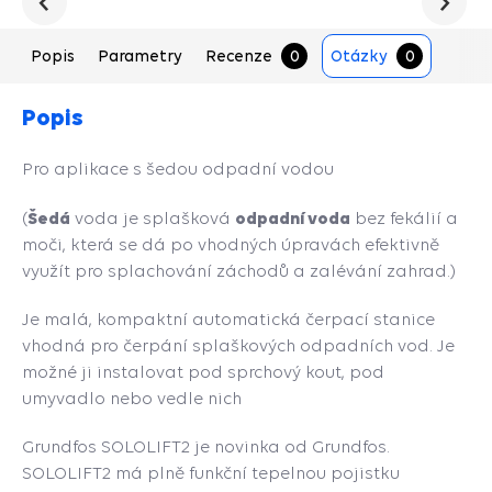
Předchozí
Následu
Popis
Parametry
Recenze
0
Otázky
0
Popis
Pro aplikace s šedou odpadní vodou
Šedá
odpadní voda
(
voda je splašková
bez fekálií a
moči, která se dá po vhodných úpravách efektivně
využít pro splachování záchodů a zalévání zahrad.)
Je malá, kompaktní automatická čerpací stanice
vhodná pro čerpání splaškových odpadních vod. Je
možné ji instalovat pod sprchový kout, pod
umyvadlo nebo vedle nich
Grundfos SOLOLIFT2 je novinka od Grundfos.
SOLOLIFT2 má plně funkční tepelnou pojistku