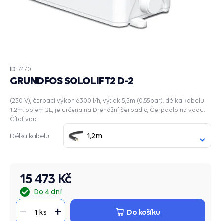
ID:
7470
GRUNDFOS SOLOLIFT2 D-2
(230 V), čerpací výkon 6300 l/h, výtlak 5,5m (0,55bar), délka kabelu
1.2m, objem 2L, je určena na Drenážní čerpadlo, Čerpadlo na vodu.
Čítať viac
1,2m
Délka kabelu:
15 473 Kč
Do 4 dní
Do košíku
1 ks