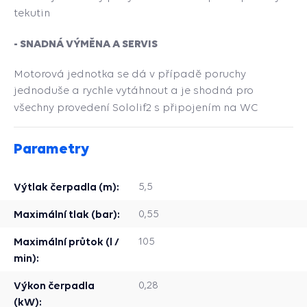
tekutin
- SNADNÁ VÝMĚNA A SERVIS
Motorová jednotka se dá v případě poruchy
jednoduše a rychle vytáhnout a je shodná pro
všechny provedení Sololif2 s připojením na WC
Parametry
Výtlak čerpadla (m):
5,5
Maximální tlak (bar):
0,55
Maximální průtok (l /
105
min):
Výkon čerpadla
0,28
(kW):