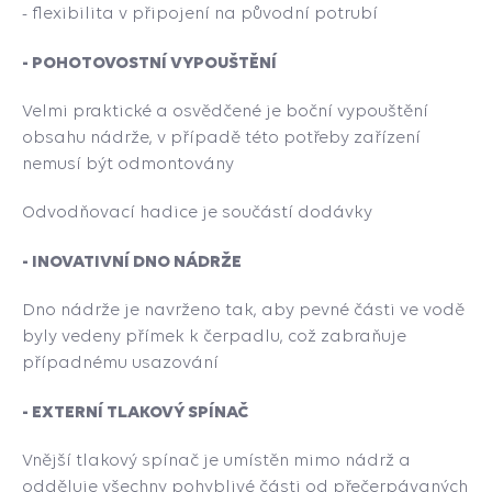
- flexibilita v připojení na původní potrubí
- POHOTOVOSTNÍ VYPOUŠTĚNÍ
Velmi praktické a osvědčené je boční vypouštění
obsahu nádrže, v případě této potřeby zařízení
nemusí být odmontovány
Odvodňovací hadice je součástí dodávky
- INOVATIVNÍ DNO NÁDRŽE
Dno nádrže je navrženo tak, aby pevné části ve vodě
byly vedeny přímek k čerpadlu, což zabraňuje
případnému usazování
- EXTERNÍ TLAKOVÝ SPÍNAČ
Vnější tlakový spínač je umístěn mimo nádrž a
odděluje všechny pohyblivé části od přečerpávaných