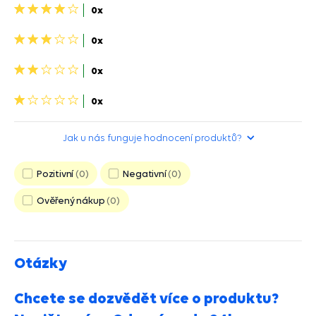
4
0x
hviezdičky>
3
0x
hviezdičky>
2
0x
hviezdičky>
1
0x
hvězdička>
Jak u nás funguje hodnocení produktů?
Pozitivní
0
Negativní
0
Ověřený nákup
0
Otázky
Chcete se dozvědět více o produktu?