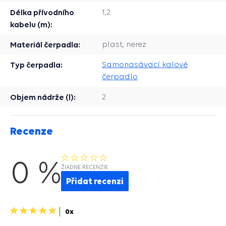
Délka přívodního
1,2
kabelu (m):
Materiál čerpadla:
plast, nerez
Typ čerpadla:
Samonasávací kalové
čerpadlo
Objem nádrže (l):
2
Recenze
0 %
ŽIADNE RECENZIE
Přidat recenzi
5
0x
hvězdiček>