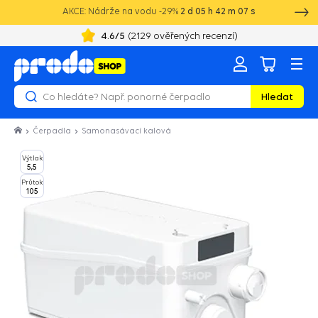
AKCE: Nádrže na vodu -29%
2
d
05
h
42
m
07
s
4.6
/5
(
2129
ověřených recenzí)
20 let zkušeností s vodotechnikou
Hledat
Čerpadla
Samonasávací kalová
Výtlak
5,5
Průtok
105