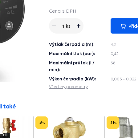
Cena s DPH
Přid
1 ks
Výtlak čerpadla (m):
4,2
Maximální tlak (bar):
0,42
Maximální průtok (l /
58
min):
Výkon čerpadla (kW):
0,005 - 0,022
Všechny parametry
i také
-6
-11
%
%