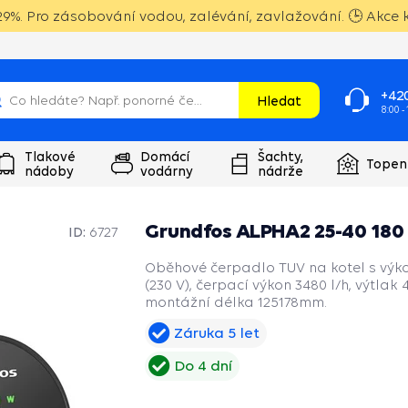
9%. Pro zásobování vodou, zalévání, zavlažování. 🕒 Akce k
+420
Hledat
8:00 -
Tlakové
Domácí
Šachty,
Topen
nádoby
vodárny
nádrže
Grundfos ALPHA2 25-40 180
ID:
6727
Oběhové čerpadlo TUV na kotel s výk
(230 V), čerpací výkon 3480 l/h, výtlak 
montážní délka 125178mm.
Záruka 5 let
Do 4 dní