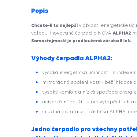
Popis
Chcete-li to nejlepší
v oblasti energetické úč
ALPHA2
volbou. Inovované čerpadlo NOVÁ
má
Samozřejmostí je prodloužená záruka 5 let.
Výhody čerpadla ALPHA2:
vysoká energetická účinnost – s indexem e
mimořádná spolehlivost – běží hladce a 
vysoký komfort a nízká spotřeba energi
univerzální použití – pro vytápění i chlaz
snadná instalace – zástrčka ALPHA, int
Jedno čerpadlo pro všechny potře