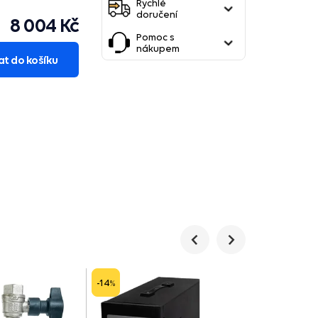
Rychlé
doručení
8 004 Kč
Pomoc s
nákupem
at do košíku
Předchozí
Následující
-14
-10
%
%