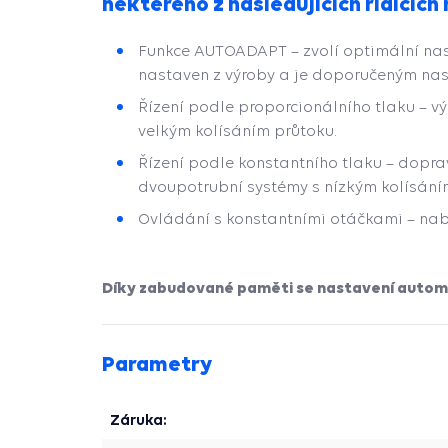
některého z následujících řídících
Funkce AUTOADAPT – zvolí optimální na
nastaven z výroby a je doporučeným nas
Řízení podle proporcionálního tlaku – v
velkým kolísáním průtoku.
Řízení podle konstantního tlaku – dopra
dvoupotrubní systémy s nízkým kolísání
Ovládání s konstantními otáčkami – nabí
Díky zabudované paměti se nastavení automat
Parametry
Záruka: