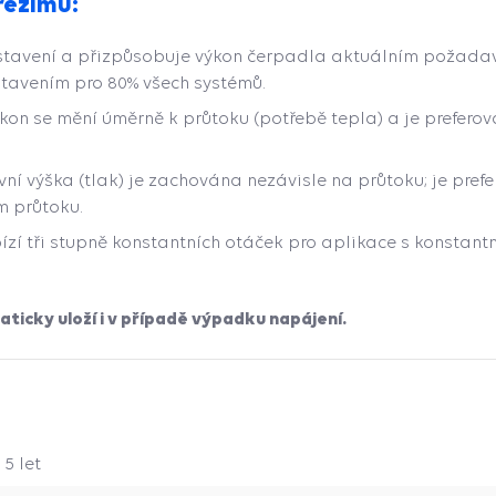
 režimů:
stavení a přizpůsobuje výkon čerpadla aktuálním požad
tavením pro 80% všech systémů.
ýkon se mění úměrně k průtoku (potřebě tepla) a je prefer
vní výška (tlak) je zachována nezávisle na průtoku; je pr
m průtoku.
zí tři stupně konstantních otáček pro aplikace s konstant
icky uloží i v případě výpadku napájení.
5 let