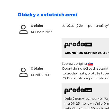
Otázky z ostatních zemí
Otázka
Jsi úžasný, že mi pomáháš vyř
14. února 2016
GRUNDFOS ALPHA2 25-40 
Zobrazit originál
Otázka
Dobrý den, chtěl bych se zept
to trochu mate, protože topen
14. září 2014
70. Bude toto čerpadlo vhodn
Dobrý den, v rozmezí 40 - 70 
má DN 25 - to je vnitřní prů
vytlačí do 4m a 180 je stave