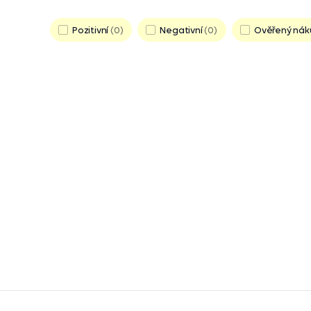
Pozitivní
0
Negativní
0
Ověřený nák