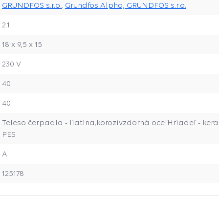
GRUNDFOS s.r.o.
,
Grundfos Alpha, GRUNDFOS s.r.o.
2.1
18 x 9,5 x 15
230 V
40
40
Teleso čerpadla - liatina,korozivzdorná oceľHriadeľ - ke
PES
A
125178