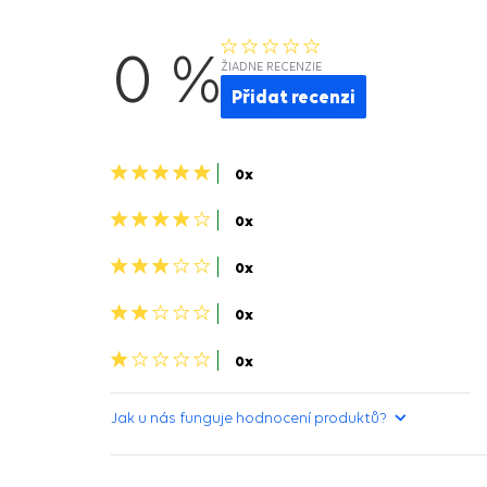
0 %
ŽIADNE RECENZIE
Přidat recenzi
5
0x
hvězdiček>
4
0x
hviezdičky>
3
0x
hviezdičky>
2
0x
hviezdičky>
1
0x
hvězdička>
Jak u nás funguje hodnocení produktů?