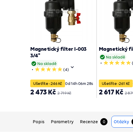
Magnetický filter I-003
Magnetický fil
3/4"
Na skladě
5
Na skladě
hvězdiček
(4)
5
hvězdiček
Ušetříte -246 Kč
0
d
14
h
06
m
27
s
Ušetříte -261 Kč
2 473 Kč
2 617 Kč
2 719 Kč
2 87
Popis
Parametry
Recenze
0
Otázky