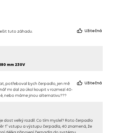
Užitečná
ešit tuto záhadu.
180 mm 230V
Užitečná
at, potřeboval bych čerpadlo, jen mě
ář mi dal za úkol koupit v rozmezí 40-
é, nebo máme jinou alternativu???
je dost velký rozdíl. Co tím myslel? Roto čerpadlo
měr 1" vstupu a výstupu čerpadla, 40 znamená, že
bní délka připojení čerpadla do systému.