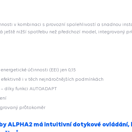
innosti v kombinaci s provozní spolehlivostí a snadnou ins
 ještě nižší spotřebu než předchozí model, integrovaný pr
nergetické účinnosti (EEI) jen 0,15
efektivně i v těch nejnáročnějších podmínkách
e – díky funkci AUTOADAPT
ení
egrovaný průtokoměr
by ALPHA2 má intuitivní dotykové ovládání,