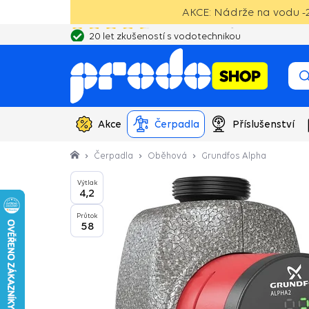
AKCE: Nádrže na vodu -2
20 let zkušeností s vodotechnikou
Akce
Čerpadla
Příslušenství
Čerpadla
Oběhová
Grundfos Alpha
Výtlak
4,2
Průtok
58