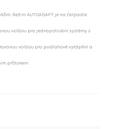
avkům. Režim AUTOADAPT je na čerpadle
ovanou volbou pro jednopotrubní systémy s
eferovanou volbou pro podlahové vytápění a
ním průtokem.