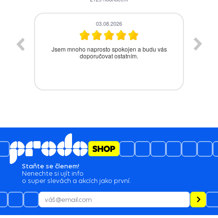
03.08.2026
Jsem mnoho naprosto spokojen a budu vás
Be
doporučovat ostatním.
Staňte se členem!
Nenechte si ujít info
o super slevách a akcích jako první.