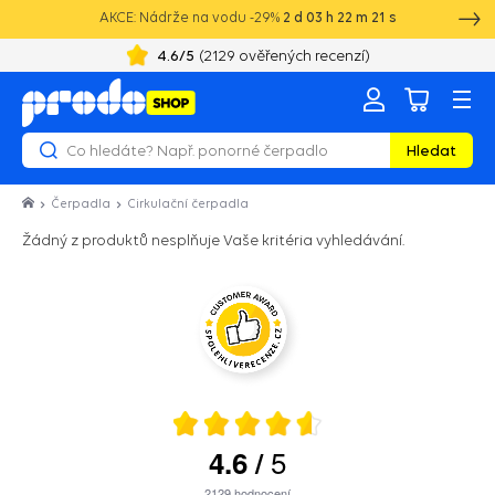
AKCE: Nádrže na vodu -29%
2
d
03
h
22
m
21
s
4.6
/5
(
2129
ověřených recenzí)
Hledat
Čerpadla
Cirkulační čerpadla
Žádný z produktů nesplňuje Vaše kritéria vyhledávání.
5
4.6
/
2129
hodnocení