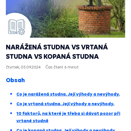
NARÁŽENÁ STUDNA VS VRTANÁ
STUDNA VS KOPANÁ STUDNA
čtvrtek, 05.09.2024
Čas čtení:
6 minut
Obsah
Co je narážená studna. Její výhody a nevýhody.
Co je vrtaná studna. Její výhody a nevýhody.
10 faktorů, na které je třeba si dávat pozor při
vrtané studně
Co je kopaná studna. Její výhody a nevýhody.