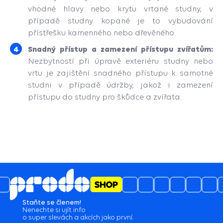
vhodné hlavy nebo krytu vrtané studny, v
případě studny kopané je to vybudování
přístřešku kamenného nebo dřevěného.
Snadný přístup a zamezení přístupu zvířatům:
Nezbytností při úpravě exteriéru studny nebo
vrtu je zajištění snadného přístupu k samotné
studni v případě údržby, jakož i zamezení
přístupu do studny pro škůdce a zvířata.
Staňte se členem!
Nenechte si ujít info
o super slevách a akcích jako první.