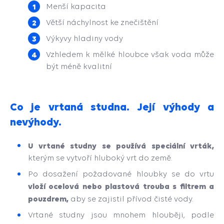
Menší kapacita
Větší náchylnost ke znečištění
Výkyvy hladiny vody
Vzhledem k mělké hloubce však voda může
být méně kvalitní
Co je vrtaná studna. Její výhody a
nevýhody.
U vrtané studny se používá speciální vrták,
kterým se vytvoří hluboký vrt do země.
Po dosažení požadované hloubky se do vrtu
vloží ocelová nebo plastová trouba s filtrem a
pouzdrem,
aby se zajistil přívod čisté vody.
Vrtané studny jsou mnohem hlouběji, podle