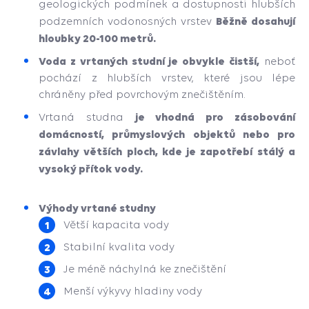
geologických podmínek a dostupnosti hlubších
Běžně dosahují
podzemních vodonosných vrstev
hloubky 20-100 metrů.
Voda z vrtaných studní je obvykle čistší,
neboť
pochází z hlubších vrstev, které jsou lépe
chráněny před povrchovým znečištěním.
je vhodná pro zásobování
Vrtaná studna
domácností, průmyslových objektů nebo pro
závlahy větších ploch, kde je zapotřebí stálý a
vysoký přítok vody.
Výhody vrtané studny
Větší kapacita vody
Stabilní kvalita vody
Je méně náchylná ke znečištění
Menší výkyvy hladiny vody