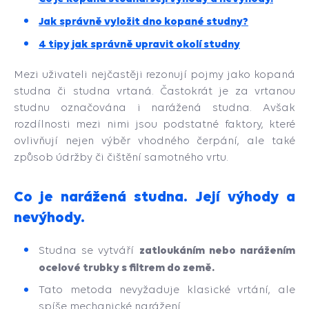
Jak správně vyložit dno kopané studny?
4 tipy jak správně upravit okolí studny
Mezi uživateli nejčastěji rezonují pojmy jako kopaná
studna či studna vrtaná. Častokrát je za vrtanou
studnu označována i narážená studna. Avšak
rozdílnosti mezi nimi jsou podstatné faktory, které
ovlivňují nejen výběr vhodného čerpání, ale také
způsob údržby či čištění samotného vrtu.
Co je narážená studna. Její výhody a
nevýhody.
zatloukáním nebo narážením
Studna se vytváří
ocelové trubky s filtrem do země.
Tato metoda nevyžaduje klasické vrtání, ale
spíše mechanické narážení.