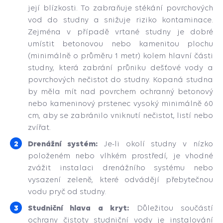
její blízkosti. To zabraňuje stékání povrchových
vod do studny a snižuje riziko kontaminace.
Zejména v případě vrtané studny je dobré
umístit betonovou nebo kamenitou plochu
(minimálně o průměru 1 metr) kolem hlavní části
studny, která zabrání průniku dešťové vody a
povrchových nečistot do studny. Kopaná studna
by měla mít nad povrchem ochranný betonový
nebo kameninový prstenec vysoký minimálně 60
cm, aby se zabránilo vniknutí nečistot, listí nebo
zvířat.
Drenážní systém:
Je-li okolí studny v nízko
položeném nebo vlhkém prostředí, je vhodné
zvážit instalaci drenážního systému nebo
vysazení zeleně, které odvádějí přebytečnou
vodu pryč od studny.
Studniční hlava a kryt:
Důležitou součástí
ochrany čistoty studniční vody je instalování