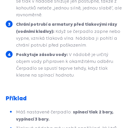
se tlak v nádobě snižuje jen postupně, takže z
kohoutků neteče „jednou silně, jednou slabě“, ale
rovnoměrně.
Chrání potrubí a armatury před tlakovými rázy
(vodními kladivy):
Když se čerpadlo zapne nebo
vypne, vzniká tlaková vlna. Nádoba ji pohltí a
chrání potrubí před poškozením.
Poskytuje zásobu vody:
V nádobě je určitý
objem vody připraven k okamžitému odběru.
Čerpadlo se spustí teprve tehdy, když tlak
klesne na spínací hodnotu.
Příklad
spínací tlak 2 bary,
Máš nastavené čerpadlo:
vypínací 3 bary.