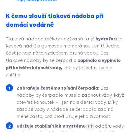
K čemu slouží tlaková nádoba při
domácí vodárně
hydrofor
Tlaková nádoba (někdy nazývaná také
) je
kovová nádrž s gumovou membránou uvnitř. Jedna
část je naplněna vzduchem, druhá vodou. Bez
zapínalo a vypínalo
tlakové nádoby by se čerpadlo
při každém kápnutí vody,
což by jej velmi rychle
zničilo.
Zabraňuje častému spínání čerpadla:
Bez
nádoby by čerpadlo muselo zapnout vždy, když
otevřeš kohoutek – i jen na sklenici vody. Díky
zásobě vody v nádobě se čerpadlo zapíná
méně často, což prodlužuje jeho životnost.
Udržuje stabilní tlak v systému:
Při odběru vody