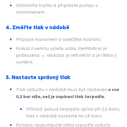
Odstraňte krytku a připravte pumpu s
manometrem.
4.
Změřte tlak v nádobě
Připojte manometr a odečtěte hodnotu.
Pokud z ventilu vyteče voda, membrána je
poškozena → nádoba je nefunkční a je třeba ji
vyměnit.
5.
Nastavte správný tlak
o cca
Tlak vzduchu v nádobě musí být nastaven
0,2 bar níže, než je zapínací tlak čerpadla.
Příklad: pokud čerpadlo spíná při 2,0 baru,
tlak v nádobě nastavte na 1,8 baru.
Pumpou dopumpujte nebo vypusťte vzduch,