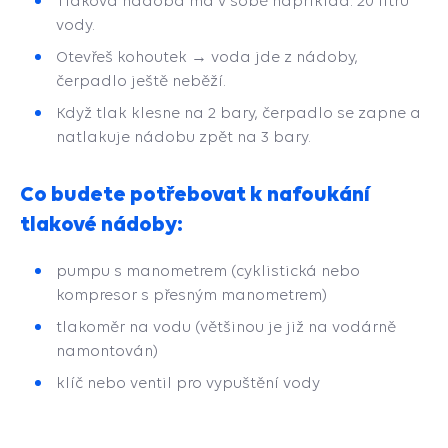
Tlaková nádoba má v sobě například. 20 litrů
vody.
Otevřeš kohoutek → voda jde z nádoby,
čerpadlo ještě neběží.
Když tlak klesne na 2 bary, čerpadlo se zapne a
natlakuje nádobu zpět na 3 bary.
Co budete potřebovat k nafoukání
tlakové nádoby:
pumpu s manometrem (cyklistická nebo
kompresor s přesným manometrem)
tlakoměr na vodu (většinou je již na vodárně
namontován)
klíč nebo ventil pro vypuštění vody