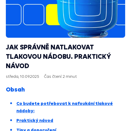
JAK SPRÁVNĚ NATLAKOVAT
TLAKOVOU NÁDOBU. PRAKTICKÝ
NÁVOD
středa, 10.09.2025
Čas čtení:
2 minut
Obsah
Co budete potřebovat k nafoukání tlakové
nádoby:
Praktický návod
Tipy a doporučení