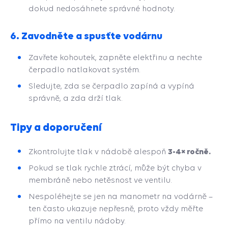
dokud nedosáhnete správné hodnoty.
6.
Zavodněte a spusťte vodárnu
Zavřete kohoutek, zapněte elektřinu a nechte
čerpadlo natlakovat systém.
Sledujte, zda se čerpadlo zapíná a vypíná
správně, a zda drží tlak.
Tipy a doporučení
3-4× ročně.
Zkontrolujte tlak v nádobě alespoň
Pokud se tlak rychle ztrácí, může být chyba v
membráně nebo netěsnost ve ventilu.
Nespoléhejte se jen na manometr na vodárně –
ten často ukazuje nepřesně, proto vždy měřte
přímo na ventilu nádoby.