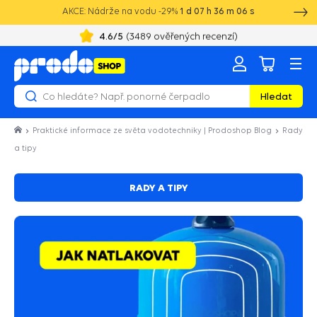
AKCE: Nádrže na vodu -29%
1
d
07
h
36
m
06
s
4.6
/5
(
3489
ověřených recenzí)
Hledat
Praktické informace ze světa vodotechniky | Prodoshop Blog
Rady
a tipy
RADY A TIPY