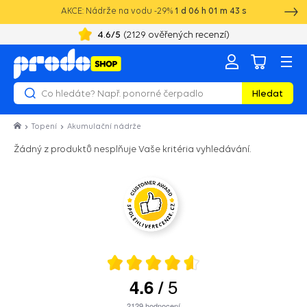
AKCE: Nádrže na vodu -29%
1
d
06
h
01
m
43
s
4.6
/5
(
2129
ověřených recenzí)
Hledat
Topení
Akumulační nádrže
Žádný z produktů nesplňuje Vaše kritéria vyhledávání.
5
4.6
/
2129
hodnocení