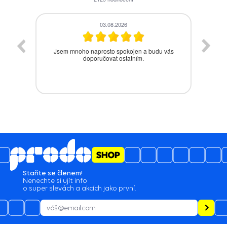
03.08.2026
Jsem mnoho naprosto spokojen a budu vás
Be
doporučovat ostatním.
Staňte se členem!
Nenechte si ujít info
o super slevách a akcích jako první.